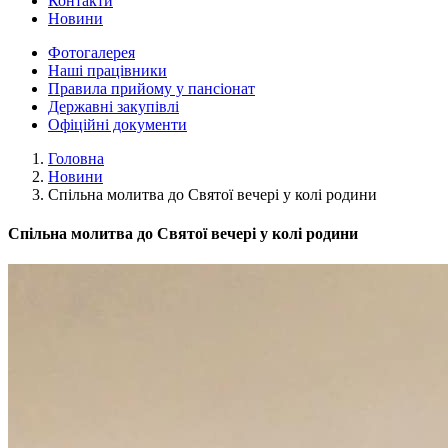
Контакти
Новини
Фотогалерея
Наші працівники
Правила прийому у пансіонат
Державні закупівлі
Офіційні документи
Головна
Новини
Спільна молитва до Святої вечері у колі родини
Спільна молитва до Святої вечері у колі родини